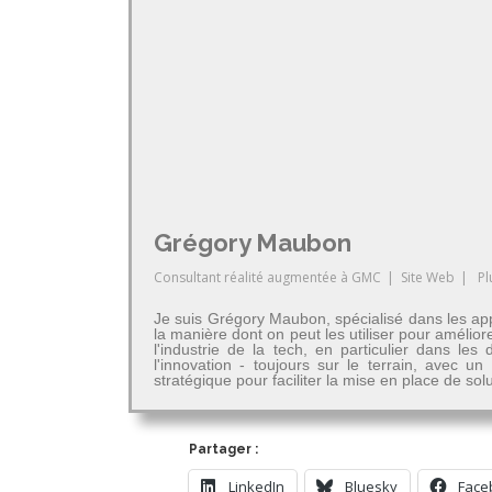
Grégory Maubon
Consultant réalité augmentée
à
GMC
|
Site Web
|
Pl
Je suis Grégory Maubon, spécialisé dans les app
la manière dont on peut les utiliser pour amélior
l'industrie de la tech, en particulier dans 
l'innovation - toujours sur le terrain, avec u
stratégique pour faciliter la mise en place de so
Partager :
LinkedIn
Bluesky
Face