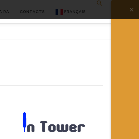
A RA
CONTACTS
FRANÇAIS
English
Français
Deutsch
简体中文
日本語
Español