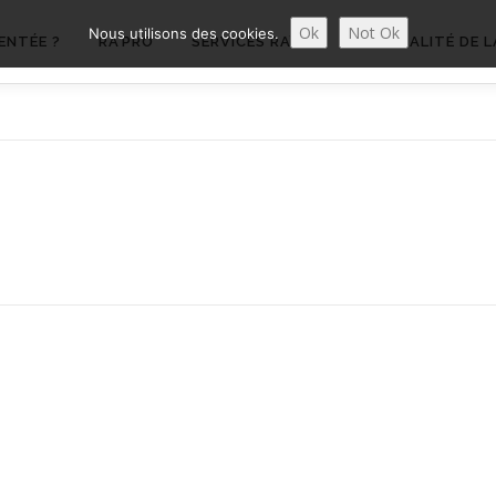
Ok
Not Ok
Nous utilisons des cookies.
ENTÉE ?
RA’PRO
SERVICES RA’PRO
ACTUALITÉ DE L