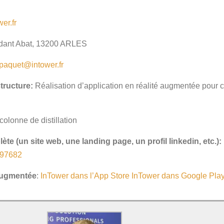
er.fr
dant Abat, 13200 ARLES
.paquet@intower.fr
structure:
Réalisation d’application en réalité augmentée pour c
colonne de distillation
te (un site web, une landing page, un profil linkedin, etc.):
397682
 augmentée
:
‎InTower dans l’App Store
‎InTower dans Google Pla