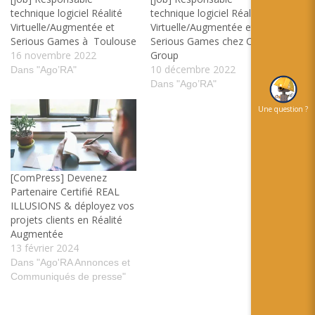
technique logiciel Réalité
technique logiciel Réalité
Virtuelle/Augmentée et
Virtuelle/Augmentée et
Serious Games à Toulouse
Serious Games chez CS
16 novembre 2022
Group
10 décembre 2022
Dans "Ago’RA"
Dans "Ago’RA"
Une question ?
[ComPress] Devenez
Partenaire Certifié REAL
ILLUSIONS & déployez vos
projets clients en Réalité
Augmentée
13 février 2024
Dans "Ago'RA Annonces et
Communiqués de presse"