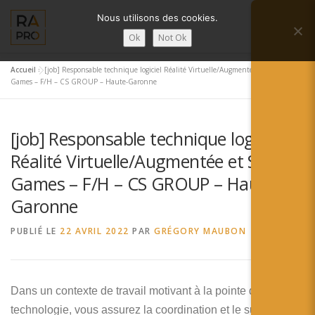
Aller
Nous utilisons des cookies.
au
Menu
contenu
Ok
Not Ok
Accueil
»
[job] Responsable technique logiciel Réalité Virtuelle/Augmentée et Serious
LA RÉALITÉ AUGMENTÉE ?
RA’PRO
Games – F/H – CS GROUP – Haute-Garonne
[job] Responsable technique logiciel
SERVICES RA’PRO
ACTUALITÉ DE LA RA
Réalité Virtuelle/Augmentée et Serious
Games – F/H – CS GROUP – Haute-
CONTACTS
FRANÇAIS
Garonne
English
PUBLIÉ LE
22 AVRIL 2022
PAR
GRÉGORY MAUBON
Français
Deutsch
Dans un contexte de travail motivant à la pointe de la
technologie, vous assurez la coordination et le suivi de