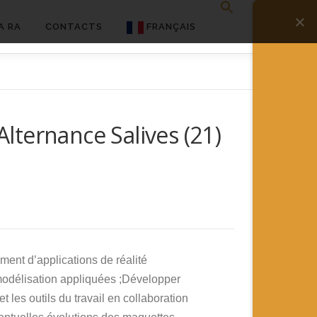
A RA
CONTACTS
FRANÇAIS
English
Français
Alternance Salives (21)
Deutsch
简体中文
日本語
Español
ment d’applications de réalité
modélisation appliquées ;Développer
es outils du travail en collaboration