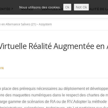
Ok
Not Ok
Nous utilisons des cookies.
ENTÉE ?
RA’PRO
SERVICES RA’PRO
ACTUALITÉ DE L
e en Alternance Salives (21) – Assystem
 Virtuelle Réalité Augmentée en 
ON
 en place des prérequis nécessaires au déploiement et développe
vre des maquettes numériques dans le respect des chartes de 
arge gamme de scénarios de RA ou de RV.Adopter la méthode et l