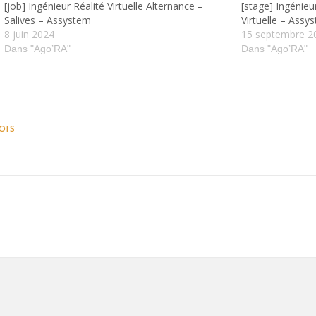
[job] Ingénieur Réalité Virtuelle Alternance –
[stage] Ingénie
Salives – Assystem
Virtuelle – Assy
8 juin 2024
15 septembre 2
Dans "Ago’RA"
Dans "Ago’RA"
OIS