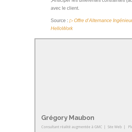
;Anticiper les différentes contraintes (
avec le client.
Source :
▷ Offre d’Alternance Ingénieu
HelloWork
Grégory Maubon
Consultant réalité augmentée
à
GMC
|
Site Web
|
Pl