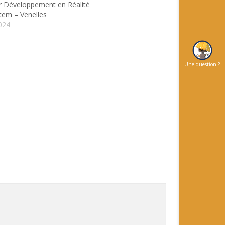
ur Développement en Réalité
stem – Venelles
024
Une question ?