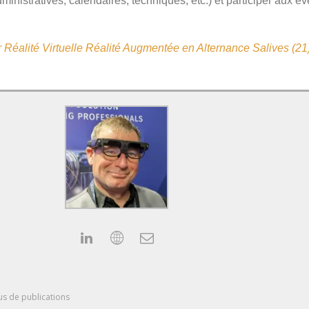
administratives, calendaires, techniques, etc.) et participer aux
r Réalité Virtuelle Réalité Augmentée en Alternance Salives (2
us de publications