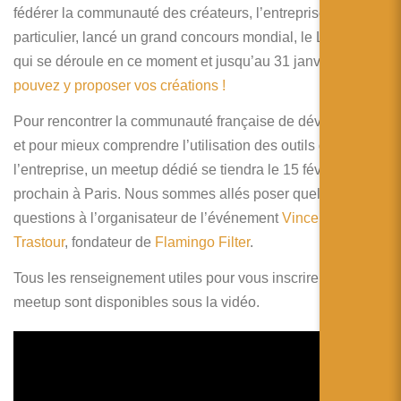
简体中文
fédérer la communauté des créateurs, l’entreprise a, en
particulier, lancé un grand concours mondial, le Lensathon
日本語
qui se déroule en ce moment et jusqu’au 31 janvier.
Vous
Español
pouvez y proposer vos créations !
Pour rencontrer la communauté française de développeurs
et pour mieux comprendre l’utilisation des outils de
l’entreprise, un meetup dédié se tiendra le 15 février
prochain à Paris. Nous sommes allés poser quelques
questions à l’organisateur de l’événement
Vincent
Trastour
, fondateur de
Flamingo Filter
.
Tous les renseignement utiles pour vous inscrire à ce
meetup sont disponibles sous la vidéo.