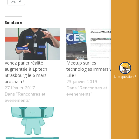
X
Similaire
Venez parler réalité
Meetup sur les
augmentée à Epitech
technologies immersives à
Strasbourg le 6 mars
Lille !
Une question ?
prochain !
23 janvier 2019
27 février 2017
Dans "Rencontres et
Dans "Rencontres et
évenements"
évenements"