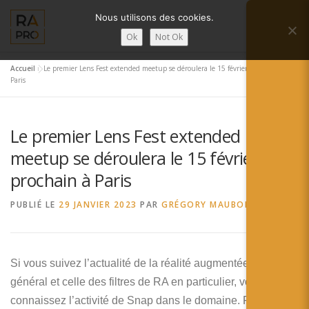
Aller
Nous utilisons des cookies.
au
Menu
contenu
Ok
Not Ok
Accueil
»
Le premier Lens Fest extended meetup se déroulera le 15 février prochain à
LA RÉALITÉ AUGMENTÉE ?
RA’PRO
Paris
Le premier Lens Fest extended
SERVICES RA’PRO
ACTUALITÉ DE LA RA
meetup se déroulera le 15 février
prochain à Paris
CONTACTS
FRANÇAIS
PUBLIÉ LE
29 JANVIER 2023
PAR
GRÉGORY MAUBON
English
Français
Si vous suivez l’actualité de la réalité augmentée en
général et celle des filtres de RA en particulier, vous
Deutsch
connaissez l’activité de Snap dans le domaine. Pour