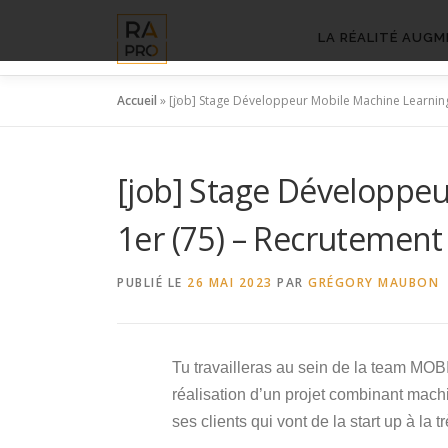
Aller
au
LA RÉALITÉ AUGM
contenu
Accueil
»
[job] Stage Développeur Mobile Machine Learning
[job] Stage Développe
1er (75) – Recrutement
PUBLIÉ LE
26 MAI 2023
PAR
GRÉGORY MAUBON
Tu travailleras au sein de la team MOBI
réalisation d’un projet combinant mach
ses clients qui vont de la start up à la 