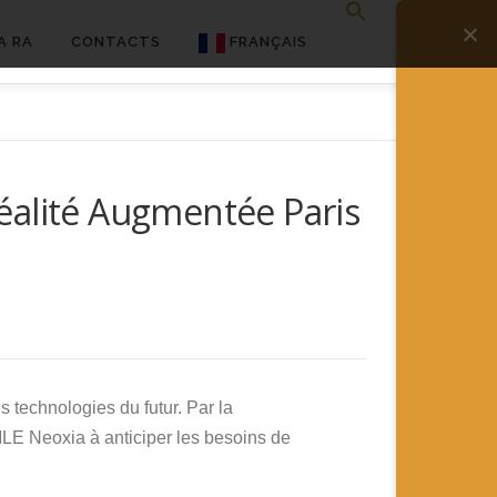
A RA
CONTACTS
FRANÇAIS
English
Français
éalité Augmentée Paris
Deutsch
简体中文
日本語
Español
s technologies du futur. Par la
ILE Neoxia à anticiper les besoins de