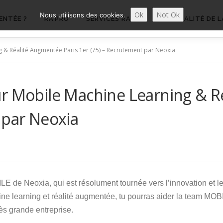
Ok
Not Ok
Nous utilisons des cookies.
ENTÉE ?
RA’PRO
SERVICES RA’PRO
ACTUALITÉ DE L
 & Réalité Augmentée Paris 1er (75) – Recrutement par Neoxia
ur Mobile Machine Learning & R
 par Neoxia
LE de Neoxia, qui est résolument tournée vers l’innovation et le
ine learning et réalité augmentée, tu pourras aider la team MOB
très grande entreprise.