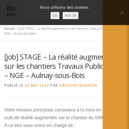
Aller
Nous utilisons des cookies.
au
Menu
contenu
Ok
Not Ok
Accueil
»
[job] STAGE – La réalité augmentée sur les chantiers Travaux Publics H/F –
LA RÉALITÉ AUGMENTÉE ?
RA’PRO
NGE – Aulnay-sous-Bois
[job] STAGE – La réalité augmentée
SERVICES RA’PRO
ACTUALITÉ DE LA RA
sur les chantiers Travaux Publics H/F
– NGE – Aulnay-sous-Bois
CONTACTS
FRANÇAIS
PUBLIÉ LE
26 MAI 2023
PAR
GRÉGORY MAUBON
English
Français
Votre mission principale consistera à la mise en place d’un
outil de réalité augmentée sur le chantier du SMR à Paris.
Deutsch
A ce titre vous serez en charge de :