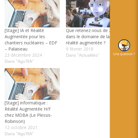
[Stage] IA et Réalité
Que retenez-vous de 2017
Augmentée pour les
dans le domaine de la
chantiers nucléaires – EDF
réalité augmentée ?
– Palaiseau
9 février 2018
Une question ?
23 décembre 2024
Dans "Actualités"
Dans "Ago’RA"
[Stage] informatique :
Réalité Augmentée H/F
chez MDBA (Le Plessis-
Robinson)
12 octobre 2021
Dans "Ago’RA"