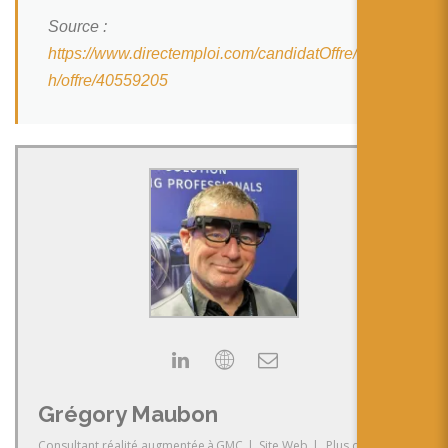
Source :
https://www.directemploi.com/candidatOffre/searc
h/offre/40559205
Grégory Maubon
Consultant réalité augmentée
à
GMC
|
Site Web
|
Plus de