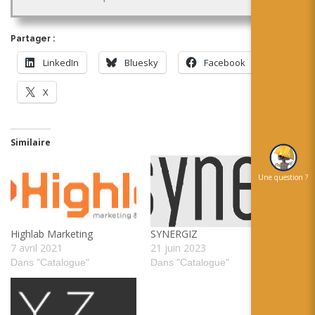
Partager :
LinkedIn
Bluesky
Facebook
X
Similaire
Une question ?
Highlab Marketing
SYNERGIZ
7 avril 2021
21 juin 2023
Dans "Catalogue"
Dans "Catalogue"