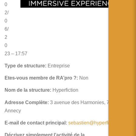
简体中文
0
2/
日本語
0
Español
6/
2
0
23 – 17:57
Type de structure:
Entreprise
Etes-vous membre de RA’pro ?:
Non
Nom de la structure:
Hyperfiction
Adresse Complète:
3 avenue des Harmonies, 74960
Annecy
E-mail de contact principal:
sebastien@hyperfiction.fr
Décrivez simplement l’activité de la