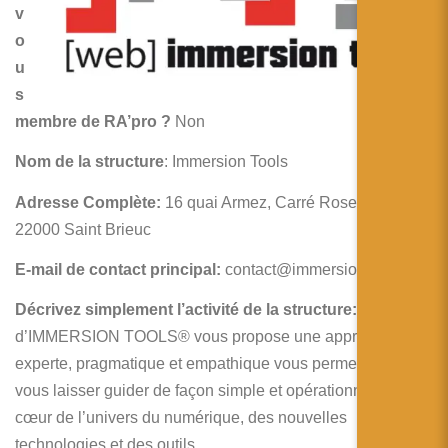
简体中文
v
o
日本語
u
Español
s
membre de RA’pro ?
Non
Nom de la structure
: Immersion Tools
Adresse Complète:
16 quai Armez, Carré Rosengart,
22000 Saint Brieuc
E-mail de contact principal:
contact@immersion.tools
Décrivez simplement l’activité de la structure:
L’équipe
d’IMMERSION TOOLS® vous propose une approche
experte, pragmatique et empathique vous permettant de
vous laisser guider de façon simple et opérationnelle au
cœur de l’univers du numérique, des nouvelles
technologies et des outils