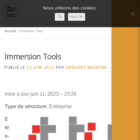
Aller
Nous utilisons des cookies.
au
Menu
contenu
Ok
Not Ok
Accueil
»
Immersion Tools
LA RÉALITÉ AUGMENTÉE ?
RA’PRO
Immersion Tools
SERVICES RA’PRO
ACTUALITÉ DE LA RA
PUBLIÉ LE
12 JUIN 2023
PAR
GRÉGORY MAUBON
CONTACTS
FRANÇAIS
mise à jour juin 11, 2023 – 23:26
English
Type de structure:
Entreprise
Français
E
te
Deutsch
s-