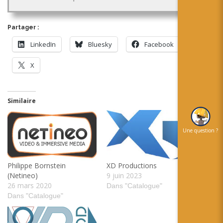
Partager :
LinkedIn
Bluesky
Facebook
X
Similaire
Une question ?
Philippe Bornstein
XD Productions
(Netineo)
9 juin 2023
26 mars 2020
Dans "Catalogue"
Dans "Catalogue"