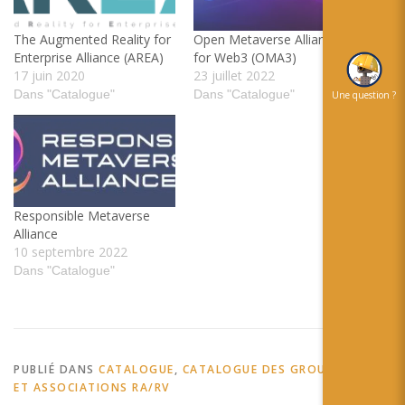
Open Metaverse Alliance
The Augmented Reality for
for Web3 (OMA3)
Enterprise Alliance (AREA)
23 juillet 2022
17 juin 2020
Dans "Catalogue"
Dans "Catalogue"
Une question ?
Responsible Metaverse
Alliance
10 septembre 2022
Dans "Catalogue"
PUBLIÉ DANS
CATALOGUE
,
CATALOGUE DES GROUPEMENTS
ET ASSOCIATIONS RA/RV