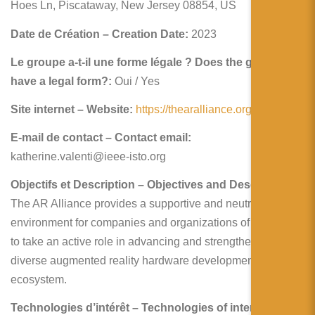
简体中文
Hoes Ln, Piscataway, New Jersey 08854, US
日本語
Date de Création – Creation Date:
2023
Le groupe a-t-il une forme légale ? Does the group
Español
have a legal form?:
Oui / Yes
Site internet – Website:
https://thearalliance.org
E-mail de contact – Contact email:
katherine.valenti@ieee-isto.org
Objectifs et Description – Objectives and Description:
The AR Alliance provides a supportive and neutral
environment for companies and organizations of all sizes
to take an active role in advancing and strengthening the
diverse augmented reality hardware development
ecosystem.
Technologies d’intérêt – Technologies of interest: