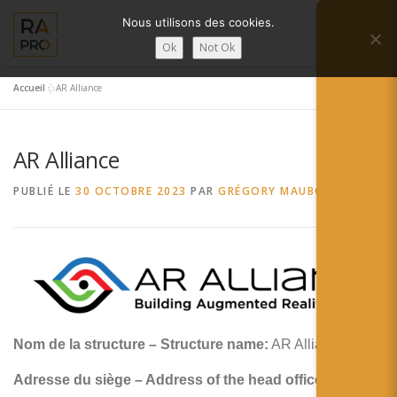
Aller
Nous utilisons des cookies.
au
Menu
contenu
Ok
Not Ok
Accueil
»
AR Alliance
LA RÉALITÉ AUGMENTÉE ?
RA’PRO
AR Alliance
SERVICES RA’PRO
ACTUALITÉ DE LA RA
PUBLIÉ LE
30 OCTOBRE 2023
PAR
GRÉGORY MAUBON
CONTACTS
FRANÇAIS
English
Français
Nom de la structure – Structure name:
AR Alliance
Deutsch
Adresse du siège – Address of the head office:
445