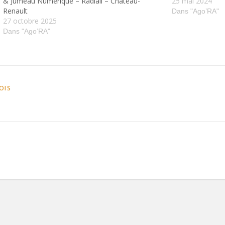
& Jumeau Numérique – Radiall – Château-
25 mai 2024
Renault
Dans "Ago’RA"
27 octobre 2025
Dans "Ago’RA"
OIS