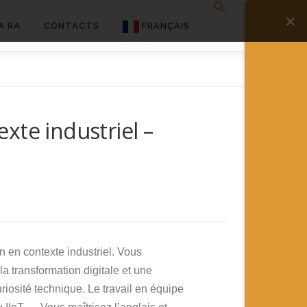
A RA
CONTACTS
FRANÇAIS
English
Français
exte industriel –
Deutsch
简体中文
日本語
Español
n en contexte industriel. Vous
 transformation digitale et une
riosité technique. Le travail en équipe