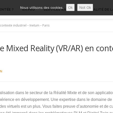
Ok
Not Ok
Nous utilisons des cookies.
ENTÉE ?
RA’PRO
SERVICES RA’PRO
ACTUALITÉ DE L
 contexte industriel – Inetum – Paris
de Mixed Reality (VR/AR) en cont
ON
isation dans le secteur de la Réalité Mixte et de son applicatio
rience en développement. Une expertise dans le domaine de la
es virtuels est un plus. Vous faites preuve d’autonomie et de cu