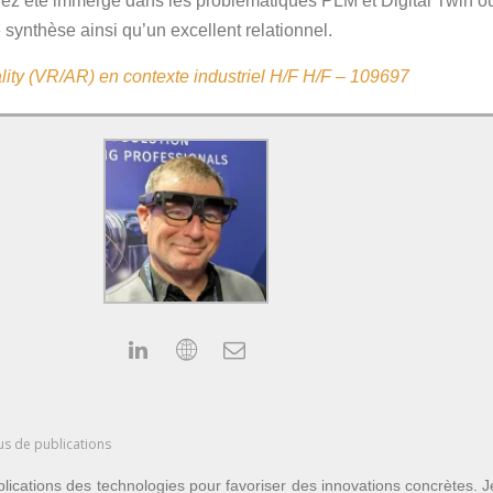
ez été immergé dans les problématiques PLM et Digital Twin ou 
synthèse ainsi qu’un excellent relationnel.
ality (VR/AR) en contexte industriel H/F H/F – 109697
us de publications
lications des technologies pour favoriser des innovations concrètes. 