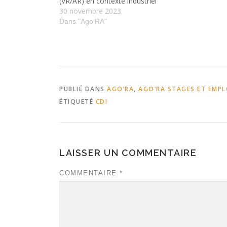
(VR/AR) en contexte industriel
30 novembre 2023
Dans "Ago’RA"
PUBLIÉ DANS
AGO’RA
,
AGO’RA STAGES ET EMPL
ÉTIQUETÉ
CDI
LAISSER UN COMMENTAIRE
COMMENTAIRE
*