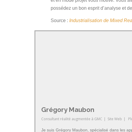
et en mode projet vous motive. Vous av
possédez un bon esprit d’analyse et de 
Source :
Industrialisation de Mixed Re
Grégory Maubon
Consultant réalité augmentée
à
GMC
|
Site Web
|
Pl
Je suis Grégory Maubon, spécialisé dans les app