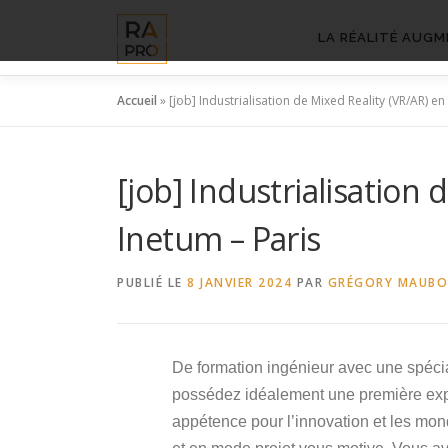
Aller
au
LA RÉALITÉ AUGM
contenu
Accueil
»
[job] Industrialisation de Mixed Reality (VR/AR) en
[job] Industrialisation 
Inetum – Paris
PUBLIÉ LE
8 JANVIER 2024
PAR
GRÉGORY MAUB
De formation ingénieur avec une spécial
possédez idéalement une première expé
appétence pour l’innovation et les mond