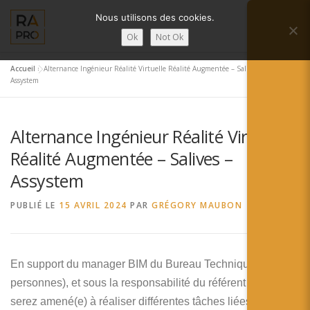
Aller
Nous utilisons des cookies.
au
Menu
contenu
Ok
Not Ok
Accueil
»
Alternance Ingénieur Réalité Virtuelle Réalité Augmentée – Salives –
LA RÉALITÉ AUGMENTÉE ?
RA’PRO
Assystem
Alternance Ingénieur Réalité Virtuelle
SERVICES RA’PRO
ACTUALITÉ DE LA RA
Réalité Augmentée – Salives –
Assystem
CONTACTS
FRANÇAIS
PUBLIÉ LE
15 AVRIL 2024
PAR
GRÉGORY MAUBON
English
Français
En support du manager BIM du Bureau Technique (8
personnes), et sous la responsabilité du référent VR, vous
Deutsch
serez amené(e) à réaliser différentes tâches liées à la