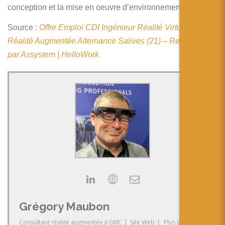
简体中文
conception et la mise en oeuvre d’environnements virtuels.
日本語
Source :
Offre Emploi CDI Ingénieur Réalité Virtuelle
Réalité Augmentée Alternance Salives (21) – Recrutement
Español
par Assystem | HelloWork
Grégory Maubon
Consultant réalité augmentée
à
GMC
|
Site Web
|
Plus de