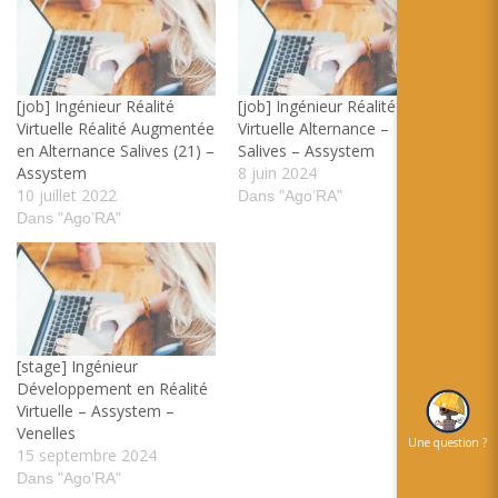
[job] Ingénieur Réalité
[job] Ingénieur Réalité
Virtuelle Réalité Augmentée
Virtuelle Alternance –
en Alternance Salives (21) –
Salives – Assystem
Assystem
8 juin 2024
10 juillet 2022
Dans "Ago’RA"
Dans "Ago’RA"
[stage] Ingénieur
Développement en Réalité
Virtuelle – Assystem –
Venelles
Une question ?
15 septembre 2024
Dans "Ago’RA"