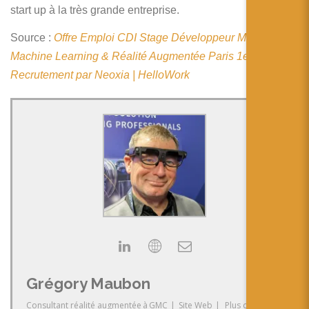
简体中文
start up à la très grande entreprise.
日本語
Source :
Offre Emploi CDI Stage Développeur Mobile
Machine Learning & Réalité Augmentée Paris 1er (75) –
Español
Recrutement par Neoxia | HelloWork
Grégory Maubon
Consultant réalité augmentée
à
GMC
|
Site Web
|
Plus de