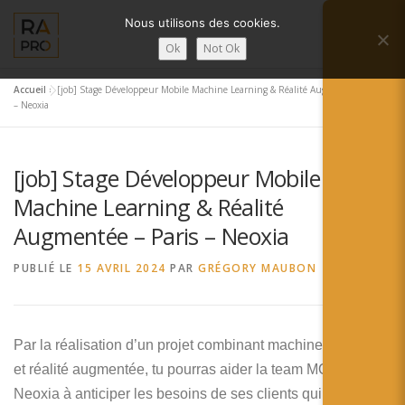
Aller
Nous utilisons des cookies.
au
Menu
contenu
Ok
Not Ok
Accueil
»
[job] Stage Développeur Mobile Machine Learning & Réalité Augmentée – Paris
LA RÉALITÉ AUGMENTÉE ?
RA’PRO
– Neoxia
[job] Stage Développeur Mobile
SERVICES RA’PRO
ACTUALITÉ DE LA RA
Machine Learning & Réalité
Augmentée – Paris – Neoxia
CONTACTS
FRANÇAIS
PUBLIÉ LE
15 AVRIL 2024
PAR
GRÉGORY MAUBON
English
Français
Par la réalisation d’un projet combinant machine learning
et réalité augmentée, tu pourras aider la team MOBILE
Deutsch
Neoxia à anticiper les besoins de ses clients qui vont de la