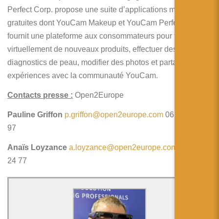
Perfect Corp. propose une suite d’applications mobiles
gratuites dont YouCam Makeup et YouCam Perfect, et
fournit une plateforme aux consommateurs pour tester
virtuellement de nouveaux produits, effectuer des
diagnostics de peau, modifier des photos et partager des
expériences avec la communauté YouCam.
Contacts presse :
Open2Europe
Pauline Griffon
p.griffon@open2europe.com
06 50 18 65
97
Anaïs Loyzance
a.loyzance@open2europe.com
06 63 35
24 77