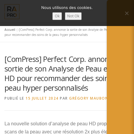
Aller
Nous utilisons des cookies.
au
Menu
contenu
Ok
Not Ok
Accueil
»
[ComPress] Perfect Corp. annonce la sortie de son Analyse de Peau en IA HD
LA RÉALITÉ AUGMENTÉE ?
RA’PRO
pour recommander des soins de la peau hyper personnalisés
[ComPress] Perfect Corp. annonce la
SERVICES RA’PRO
ACTUALITÉ DE LA RA
sortie de son Analyse de Peau en IA
HD pour recommander des soins de la
CONTACTS
FRANÇAIS
peau hyper personnalisés
English
PUBLIÉ LE
15 JUILLET 2024
PAR
GRÉGORY MAUBON
Français
Deutsch
La nouvelle solution d’analyse de peau HD propose des
scans de la peau avec une résolution 2x plus élevée et