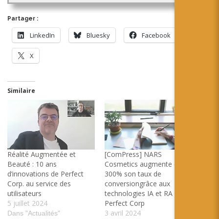
Partager :
LinkedIn
Bluesky
Facebook
X
Similaire
Réalité Augmentée et
[ComPress] NARS
Beauté : 10 ans
Cosmetics augmente de
d’innovations de Perfect
300% son taux de
Corp. au service des
conversiongrâce aux
utilisateurs
technologies IA et RA de
5 juillet 2024
Perfect Corp
3 avril 2024
Dans "Actualités"