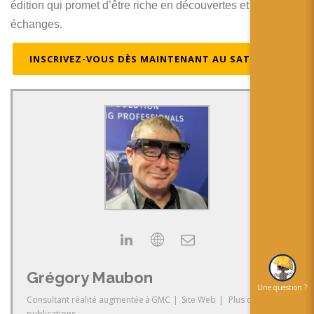
édition qui promet d’être riche en découvertes et en
échanges.
INSCRIVEZ-VOUS DÈS MAINTENANT AU SATIS 2024
Grégory Maubon
Une question ?
Consultant réalité augmentée
à
GMC
|
Site Web
|
Plus de
publications