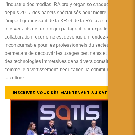
简体中文
l’industrie des médias. RA’pro y organise chaque année
depuis 2017 des panels spécialisés pour mettre en lumière
日本語
l’impact grandissant de la XR et de la RA, avec des
Español
intervenants de renom qui partagent leur expertise. Cette
collaboration récurrente est devenue un rendez-vous
incontournable pour les professionnels du secteur, leur
permettant de découvrir les usages pertinents et innovants
des technologies immersives dans divers domaines
comme le divertissement, l’éducation, la communication et
la culture.
INSCRIVEZ-VOUS DÈS MAINTENANT AU SATIS 2024