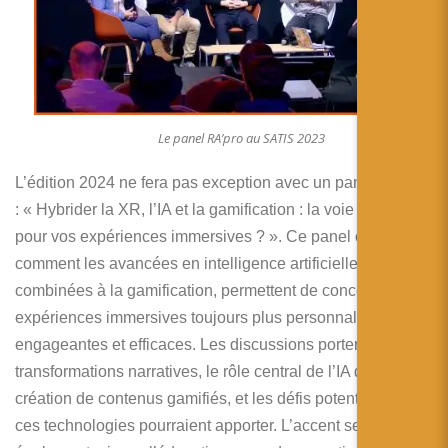
Le panel RA’pro au SATIS 2023
L’édition 2024 ne fera pas exception avec un panel intitulé
: « Hybrider la XR, l’IA et la gamification : la voie royale
pour vos expériences immersives ? ». Ce panel explorera
comment les avancées en intelligence artificielle (IA),
combinées à la gamification, permettent de concevoir des
expériences immersives toujours plus personnalisées,
engageantes et efficaces. Les discussions porteront sur les
transformations narratives, le rôle central de l’IA dans la
création de contenus gamifiés, et les défis potentiels que
ces technologies pourraient apporter. L’accent sera