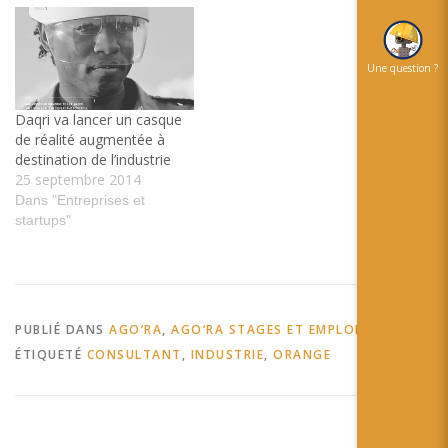
Reality en
accompagnement de la
stratégie entreprise par nos
clients (aéronautique,
Une question ?
automobile, industrie,
ferroviaire, naval...)
Daqri va lancer un casque
Source : ▷ Offre Emploi CDI
de réalité augmentée à
Industrial Mixed Reality
destination de l’industrie
Consultant Toulouse (31) -
25 septembre 2014
Recrutement par…
Dans "Entreprises et
startups"
PUBLIÉ DANS
AGO’RA
,
AGO’RA STAGES ET EMPLOIS
ÉTIQUETÉ
CONSULTANT
,
INDUSTRIE
,
ORANGE