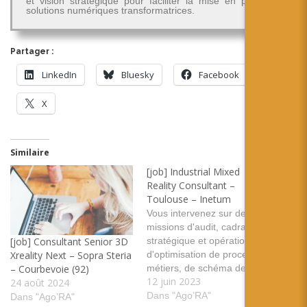
et vision stratégique pour faciliter la mise en place de
solutions numériques transformatrices.
Partager :
LinkedIn
Bluesky
Facebook
X
Similaire
[job] Industrial Mixed
Reality Consultant –
Toulouse – Inetum
Vous intervenez sur des
missions d'audit, cadrage
stratégique et opérationnel,
[job] Consultant Senior 3D
d'optimisation de processus
Xreality Next – Sopra Steria
métiers, de schéma de
– Courbevoie (92)
12 juin 2023
transformation vers
24 août 2024
l'industrialisation Mixed
Dans "Ago’RA"
Dans "Ago’RA"