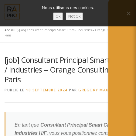
Aller
Nous utilisons des cookies.
au
Menu
contenu
Ok
Not Ok
Accueil
»
[job] Consultant Principal Smart Cities / Industries – Orange Consulting –
LA RÉALITÉ AUGMENTÉE ?
RA’PRO
Paris
[job] Consultant Principal Smart Cities
SERVICES RA’PRO
ACTUALITÉ DE LA RA
/ Industries – Orange Consulting –
Paris
CONTACTS
FRANÇAIS
PUBLIÉ LE
10 SEPTEMBRE 2024
PAR
GRÉGORY MAUBON
English
Français
Deutsch
En tant que
Consultant Principal Smart Cities /
Industries H/F
, vous vous positionnez comme un