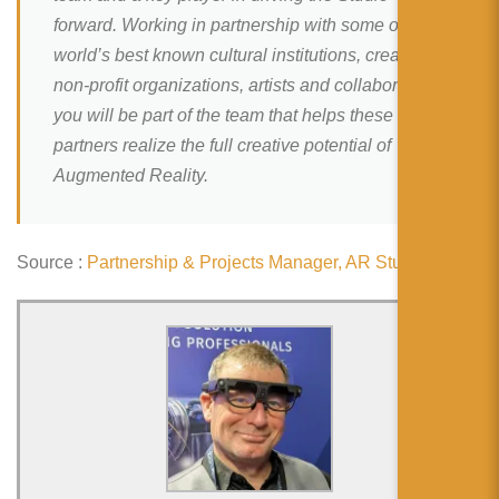
简体中文
forward. Working in partnership with some of the
日本語
world’s best known cultural institutions, creators,
non-profit organizations, artists and collaborators
Español
you will be part of the team that helps these
partners realize the full creative potential of
Augmented Reality.
Source :
Partnership & Projects Manager, AR Studio, Paris