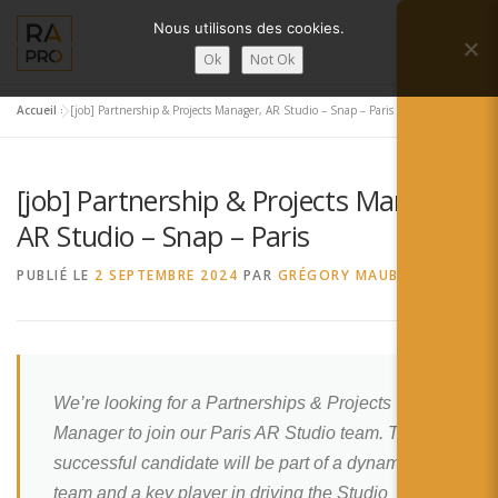
Aller
Nous utilisons des cookies.
au
Menu
contenu
Ok
Not Ok
Accueil
»
[job] Partnership & Projects Manager, AR Studio – Snap – Paris
LA RÉALITÉ AUGMENTÉE ?
RA’PRO
[job] Partnership & Projects Manager,
SERVICES RA’PRO
ACTUALITÉ DE LA RA
AR Studio – Snap – Paris
PUBLIÉ LE
2 SEPTEMBRE 2024
PAR
GRÉGORY MAUBON
CONTACTS
FRANÇAIS
English
We’re looking for a Partnerships & Projects
Français
Manager to join our Paris AR Studio team. The
Deutsch
successful candidate will be part of a dynamic
team and a key player in driving the Studio