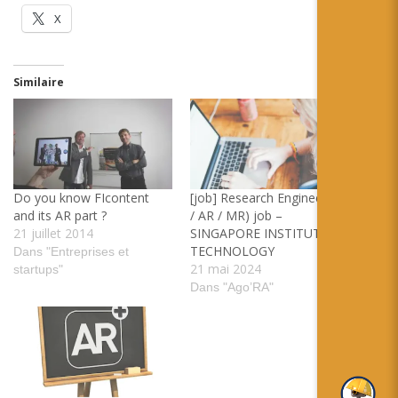
X
Similaire
Do you know FIcontent
[job] Research Engineer (VR
and its AR part ?
/ AR / MR) job –
21 juillet 2014
SINGAPORE INSTITUTE OF
TECHNOLOGY
Dans "Entreprises et
21 mai 2024
startups"
Dans "Ago’RA"