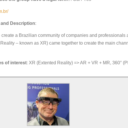
m.br/
s and Description
:
to create a Brazilian community of companies and professionals ac
Reality – known as XR) came together to create the main channe
s of interest
: XR (Extented Reality) => AR + VR + MR, 360° (P