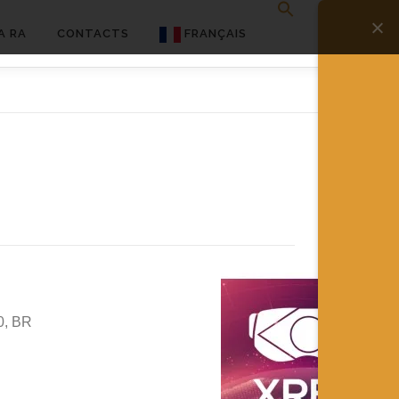
A RA
CONTACTS
FRANÇAIS
English
Français
Deutsch
简体中文
日本語
Español
0, BR