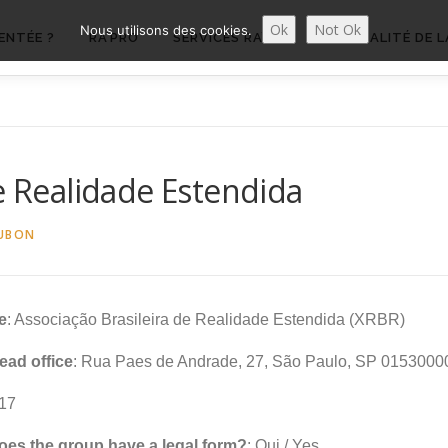
Ok
Not Ok
Nous utilisons des cookies.
ENTÉE ?
RA’PRO
SERVICES RA’PRO
ACTUALITÉ DE L
de Realidade Estendida
UBON
e
: Associação Brasileira de Realidade Estendida (XRBR)
ead office
: Rua Paes de Andrade, 27, São Paulo, SP 0153000
017
Does the group have a legal form?
: Oui / Yes