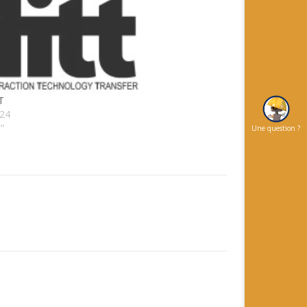
T
024
"
Une question ?