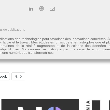
us de publications
lications des technologies pour favoriser des innovations concrètes. 
er la vie et le travail. Mes études en physique et en astrophysique et 
les domaines de la réalité augmentée et de la science des données
n objectif clair. Ma carrière se distingue par ma capacité à combine
lutions numériques transformatrices.
book
X