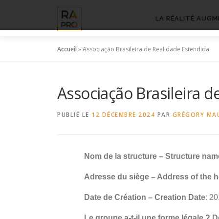
Aller
au
LA RÉALITÉ AUGM
contenu
Accueil
»
Associação Brasileira de Realidade Estendida
Associação Brasileira 
PUBLIÉ LE
12 DÉCEMBRE 2024
PAR
GRÉGORY MA
Nom de la structure – Structure nam
Adresse du siège – Address of the h
Date de Création – Creation Date
: 2
Le groupe a-t-il une forme légale ? 