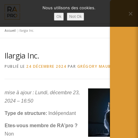
Aller
Nous utilisons des cookies.
au
Menu
contenu
Ok
Not Ok
Accueil
»
Ilargia Inc.
LA RÉALITÉ AUGMENTÉE ?
RA’PRO
Ilargia Inc.
SERVICES RA’PRO
ACTUALITÉ DE LA RA
PUBLIÉ LE
24 DÉCEMBRE 2024
PAR
GRÉGORY MAUBON
CONTACTS
FRANÇAIS
mise à ajour : Lundi, décembre 23,
English
2024 – 16:50
Français
Type de structure:
Indépendant
Etes-vous membre de RA’pro ?
Deutsch
Non