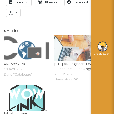
LinkedIn
Bluesky
Facebook
X
Similaire
Une question ?
[CDI] AR Engineer, Level 4
ARCortex INC
– Snap Inc. – Los Angeles
19 avril 2020
25 juin 2025
Dans "Catalogue"
Dans "Ago’RA"
Jolifish Europe