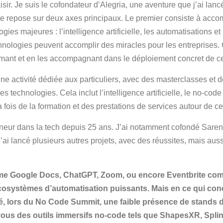
sir. Je suis le cofondateur d’Alegria, une aventure que j’ai lan
se repose sur deux axes principaux. Le premier consiste à acco
ogies majeures : l’intelligence artificielle, les automatisation
nologies peuvent accomplir des miracles pour les entreprises. 
ormant et en les accompagnant dans le déploiement concret de ce
 activité dédiée aux particuliers, avec des masterclasses et d
s technologies. Cela inclut l’intelligence artificielle, le no-code
fois de la formation et des prestations de services autour de ce
neur dans la tech depuis 25 ans. J’ai notamment cofondé Sarenz
ai lancé plusieurs autres projets, avec des réussites, mais aussi
omme Google Docs, ChatGPT, Zoom, ou encore Eventbrite c
cosystèmes d’automatisation puissants. Mais en ce qui conc
ué, lors du No Code Summit, une faible présence de stands d
ous des outils immersifs no-code tels que ShapesXR, Splin