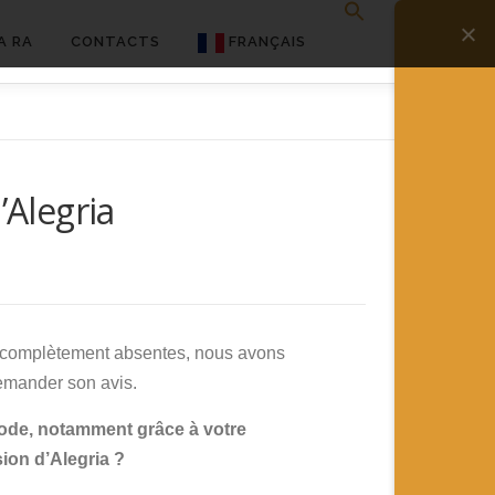
A RA
CONTACTS
FRANÇAIS
English
Français
’Alegria
Deutsch
简体中文
日本語
Español
 complètement absentes, nous avons
emander son avis.
ode, notamment grâce à votre
ion d’Alegria ?