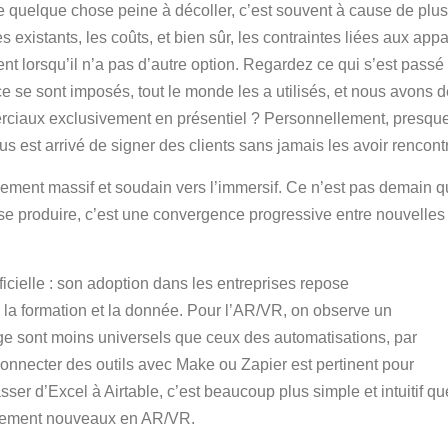
 quelque chose peine à décoller, c’est souvent à cause de plusie
xistants, les coûts, et bien sûr, les contraintes liées aux appare
nt lorsqu’il n’a pas d’autre option. Regardez ce qui s’est passé 
e se sont imposés, tout le monde les a utilisés, et nous avons 
erciaux exclusivement en présentiel ? Personnellement, presq
nous est arrivé de signer des clients sans jamais les avoir renco
ement massif et soudain vers l’immersif. Ce n’est pas demain 
 se produire, c’est une convergence progressive entre nouvelles
ficielle : son adoption dans les entreprises repose
 la formation et la donnée. Pour l’AR/VR, on observe un
ge sont moins universels que ceux des automatisations, par
nnecter des outils avec Make ou Zapier est pertinent pour
ser d’Excel à Airtable, c’est beaucoup plus simple et intuitif qu
talement nouveaux en AR/VR.