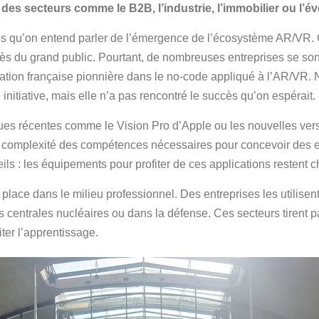
des secteurs comme le B2B, l’industrie, l’immobilier ou l’é
ées qu’on entend parler de l’émergence de l’écosystème AR/VR. 
ès du grand public. Pourtant, de nombreuses entreprises se so
ation française pionnière dans le no-code appliqué à l’AR/VR. 
 initiative, mais elle n’a pas rencontré le succès qu’on espérait.
s récentes comme le Vision Pro d’Apple ou les nouvelles vers
 la complexité des compétences nécessaires pour concevoir des
ils : les équipements pour profiter de ces applications restent 
r place dans le milieu professionnel. Des entreprises les utilise
 centrales nucléaires ou dans la défense. Ces secteurs tirent pa
ter l’apprentissage.