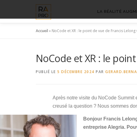
Aller
au
LA RÉALITÉ AUGM
contenu
Accueil
»
NoCode et XR : le point de vue de Francis Lelong
NoCode et XR : le point
PUBLIÉ LE
5 DÉCEMBRE 2024
PAR
GERARD.BERN
Après notre visite du NoCode Summit 
creusé la question ? Nous sommes don
Bonjour Francis Lelon
entreprise Alegria. Pou