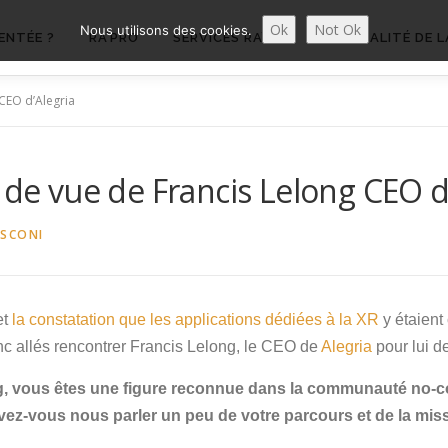
Ok
Not Ok
Nous utilisons des cookies.
ENTÉE ?
RA’PRO
SERVICES RA’PRO
ACTUALITÉ DE L
 CEO d’Alegria
 de vue de Francis Lelong CEO d
ASCONI
et
la constatation que les applications dédiées à la XR
y étaient
c allés rencontrer Francis Lelong, le CEO de
Alegria
pour lui d
g, vous êtes une figure reconnue dans la communauté no-c
vez-vous nous parler un peu de votre parcours et de la miss