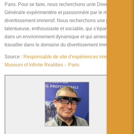
简体中文
Paris. Pour se faire, nous recherchons un/e Directeur/trice
Général/e expérimenté/e et passionné/e par le milieu du
日本語
divertissement immersif. Nous recherchons une personne
Español
talentueuse, enthousiaste et sociable, qui s’épanouirait
dans un environnement dynamique et qui aimerait
travailler dans le domaine du divertissement immersif.
Source :
Responsable de site d’expériences immersives –
Museum of Infinite Realities – Paris