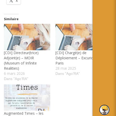
X
Similaire
[CDI] Directeur(trice)
[CDI] Chargé(e) de
Adjoint(e) – MOIR
Déploiement – Excurio –
(Museum of Infinite
Paris
Realities)
28 mai 2025
6 mars 2026
Dans "Ago’RA"
Dans "Ago’RA"
Augmented Times – les