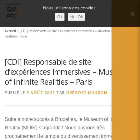
Aller
Nous utilisons des cookies.
au
Menu
contenu
Ok
Not Ok
Accueil
»
[CDI] Responsable de site d’expériences immersives – Museum of Infinite
LA RÉALITÉ AUGMENTÉE ?
RA’PRO
Realities – Paris
[CDI] Responsable de site
SERVICES RA’PRO
ACTUALITÉ DE LA RA
d’expériences immersives – Museum
of Infinite Realities – Paris
CONTACTS
FRANÇAIS
PUBLIÉ LE
5 AOÛT 2025
PAR
GRÉGORY MAUBON
English
Français
Suite à notre succès à Bruxelles, le Museum of Infinite
Reality (MOIR) s’agrandit ! Nous ouvrons très
Deutsch
prochainement le temple du divertissement immersif à