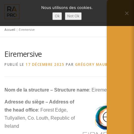
Aller
Nous utilisons des cookies.
au
Menu
contenu
Ok
Not Ok
Accueil
»
Eiremersive
LA RÉALITÉ AUGMENTÉE ?
RA’PRO
Eiremersive
SERVICES RA’PRO
ACTUALITÉ DE LA RA
PUBLIÉ LE
17 DÉCEMBRE 2025
PAR
GRÉGORY MAUBON
CONTACTS
FRANÇAIS
Nom de la structure – Structure name
: Eiremersive
English
Adresse du siège – Address of
Français
the head office
: Forest Edge,
Tullyallen, Co. Louth, Republic of
Deutsch
Ireland