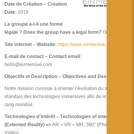
简体中文
Date de Création – Creation
Date:
2019
日本語
Le groupe a-t-il une forme
Español
légale ? Does the group have a legal form?
Oui / Yes
Site internet – Website:
https://www.eirmersive.com
E-mail de contact – Contact email
:
hello@eirmersive.com
Objectifs et Description – Objectives and Description:
Notre mission consiste à orienter l’évolution du secteur
irlandais des technologies immersives afin de le hisser au
rang mondial.
Technologies d’intérêt – Technologies of interest: XR
(Extented Reality) =>
AR + VR + MR, 360° (Photo et
Vidéo)