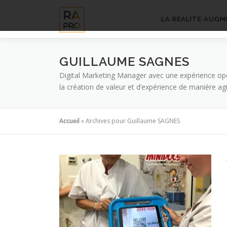
Aller
au
LA RÉALITÉ AUGM
contenu
GUILLAUME SAGNES
Digital Marketing Manager avec une expérience opér
la création de valeur et d’expérience de manière agil
Accueil
»
Archives pour Guillaume SAGNES