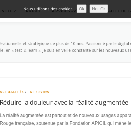
Ok
Not Ok
Nous utilisons des cookies.
ENTÉE ?
RA’PRO
SERVICES RA’PRO
ACTUALITÉ DE L
ationnelle et stratégique de plus de 10 ans. Passionné par le digital
e, en « test & learn ». Je suis en veille constante sur les nouveaux usa
ACTUALITÉS
/
INTERVIEW
Réduire la douleur avec la réalité augmentée
La réalité augmentée est partout et de nouveaux usages apparais
Rouge française, soutenue par la Fondation APICIL qui mène 