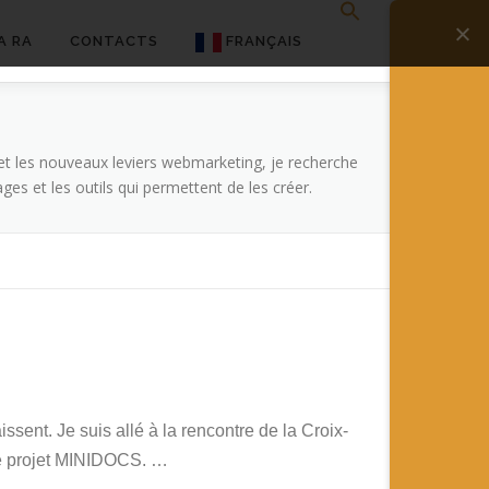
A RA
CONTACTS
FRANÇAIS
English
Français
 et les nouveaux leviers webmarketing, je recherche
ges et les outils qui permettent de les créer.
Deutsch
简体中文
日本語
Español
sent. Je suis allé à la rencontre de la Croix-
le projet MINIDOCS. …