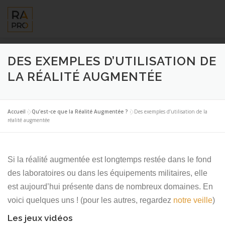
Aller
au
contenu
LA RÉALITÉ AUGMENTÉE ?
RA’PRO
SERVICES RA’PR
DES EXEMPLES D’UTILISATION DE
LA RÉALITÉ AUGMENTÉE
Accueil
»
Qu’est-ce que la Réalité Augmentée ?
»
Des exemples d’utilisation de la
réalité augmentée
Si la réalité augmentée est longtemps restée dans le fond
des laboratoires ou dans les équipements militaires, elle
est aujourd’hui présente dans de nombreux domaines. En
voici quelques uns ! (pour les autres, regardez
notre veille
)
Les jeux vidéos