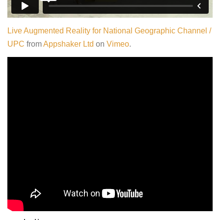
Live Augmented Reality for National Geographic Channel /
UPC
from
Appshaker Ltd
on
Vimeo
.