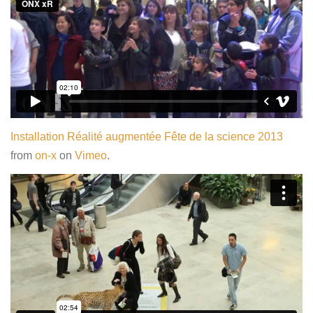
Installation Réalité augmentée Fête de la science 2013
from
on-x
on
Vimeo
.