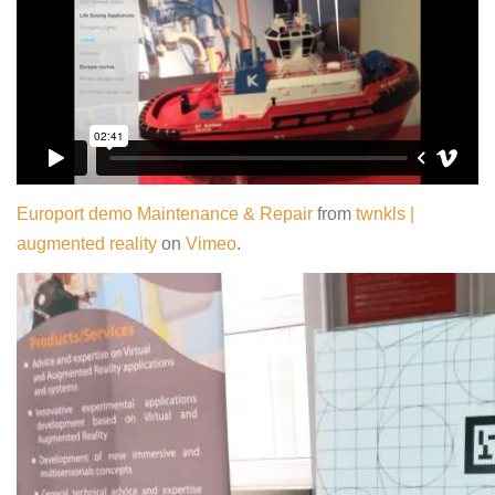
Europort demo Maintenance & Repair
from
twnkls |
augmented reality
on
Vimeo
.