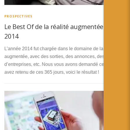
简体中文
日本語
PROSPECTIVES
Le Best Of de la réalité augmentée en
Español
2014
L’année 2014 fut chargée dans le domaine de la réalité
augmentée, avec des sorties, des annonces, des fusions
d’entreprises, etc. Nous vous avons demandé ce que vous
avez retenu de ces 365 jours, voici le résultat !