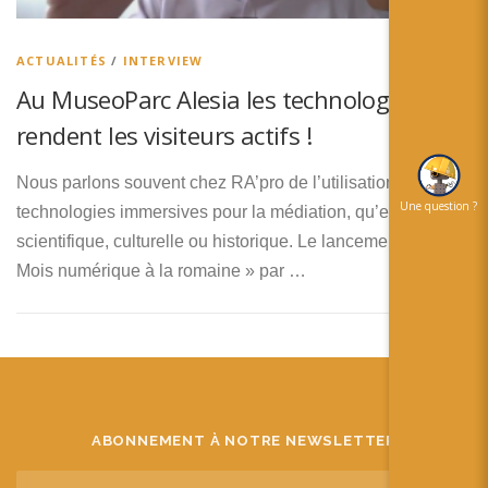
简体中文
日本語
ACTUALITÉS
/
INTERVIEW
Au MuseoParc Alesia les technologies
Español
rendent les visiteurs actifs !
Nous parlons souvent chez RA’pro de l’utilisation des
Une question ?
technologies immersives pour la médiation, qu’elle soit
scientifique, culturelle ou historique. Le lancement du «
Mois numérique à la romaine » par …
ABONNEMENT À NOTRE NEWSLETTER