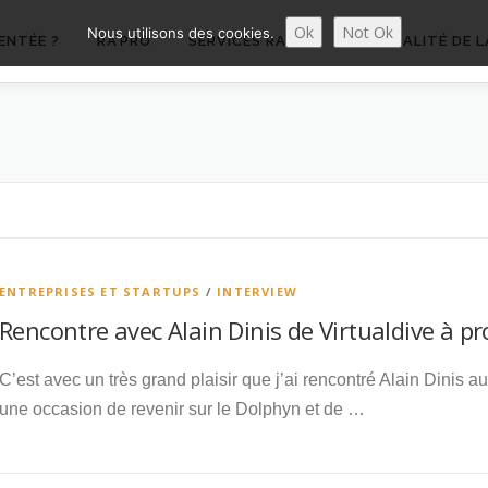
Ok
Not Ok
Nous utilisons des cookies.
ENTÉE ?
RA’PRO
SERVICES RA’PRO
ACTUALITÉ DE L
ENTREPRISES ET STARTUPS
/
INTERVIEW
Rencontre avec Alain Dinis de Virtualdive à 
C’est avec un très grand plaisir que j’ai rencontré Alain Dinis a
une occasion de revenir sur le Dolphyn et de …