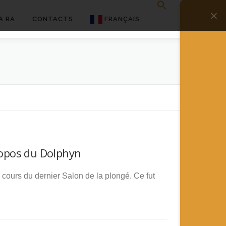
A RA
CONTACTS
FRANÇAIS
English
Français
Deutsch
简体中文
日本語
propos du Dolphyn
Español
u cours du dernier Salon de la plongé. Ce fut