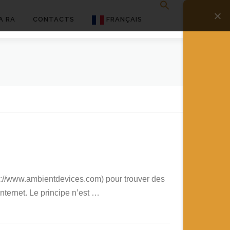
A RA
CONTACTS
FRANÇAIS
English
Français
Deutsch
简体中文
日本語
Español
ttp://www.ambientdevices.com) pour trouver des
nternet. Le principe n’est …