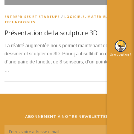
简体中文
日本語
ENTREPRISES ET STARTUPS
/
LOGICIELS, MATÉRIELS ET
TECHNOLOGIES
Español
Présentation de la sculpture 3D
La réalité augmentée nous permet maintenant de pouvoir
dessiner et sculpter en 3D. Pour ça il suffit d’un contrôleur,
Une question ?
d’une paire de lunette, de 3 senseurs, d’un pointeur et de
…
ABONNEMENT À NOTRE NEWSLETTER