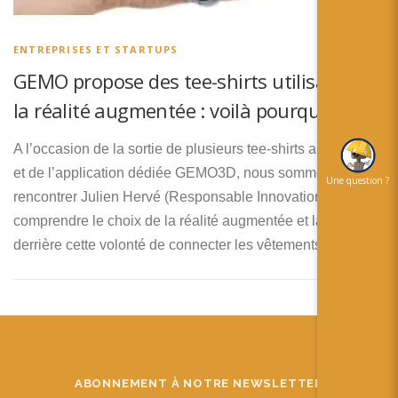
简体中文
日本語
ENTREPRISES ET STARTUPS
GEMO propose des tee-shirts utilisant de
Español
la réalité augmentée : voilà pourquoi :)
A l’occasion de la sortie de plusieurs tee-shirts augmentés
et de l’application dédiée GEMO3D, nous sommes allés
Une question ?
rencontrer Julien Hervé (Responsable Innovation) pour
comprendre le choix de la réalité augmentée et la vision
derrière cette volonté de connecter les vêtements.
ABONNEMENT À NOTRE NEWSLETTER