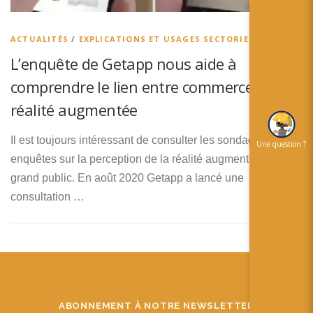
简体中文
日本語
ACTUALITÉS
/
EXPLICATIONS ET USAGES SECTORIELS
L’enquête de Getapp nous aide à
Español
comprendre le lien entre commerce et
réalité augmentée
Il est toujours intéressant de consulter les sondages et les
Une question ?
enquêtes sur la perception de la réalité augmentée par le
grand public. En août 2020 Getapp a lancé une
consultation …
ABONNEMENT À NOTRE NEWSLETTER