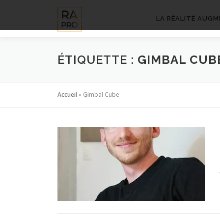
Aller
au
LA RÉALITÉ AUGM
contenu
ÉTIQUETTE :
GIMBAL CUB
Accueil
»
Gimbal Cube