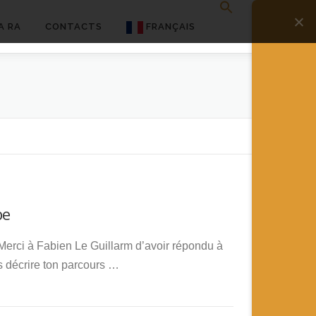
A RA
CONTACTS
FRANÇAIS
English
Français
Deutsch
简体中文
日本語
be
Español
 Merci à Fabien Le Guillarm d’avoir répondu à
s décrire ton parcours …