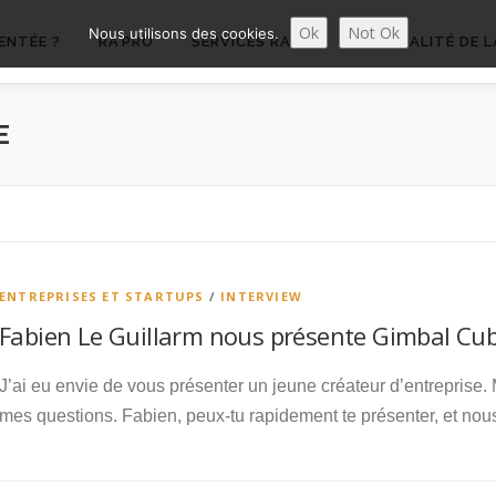
Ok
Not Ok
Nous utilisons des cookies.
ENTÉE ?
RA’PRO
SERVICES RA’PRO
ACTUALITÉ DE L
E
ENTREPRISES ET STARTUPS
/
INTERVIEW
Fabien Le Guillarm nous présente Gimbal Cu
J’ai eu envie de vous présenter un jeune créateur d’entreprise.
mes questions. Fabien, peux-tu rapidement te présenter, et nou