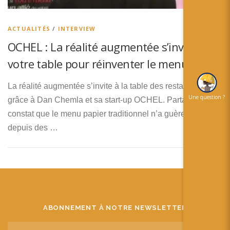
简体中文
日本語
ACTUALITÉS
/
INTERVIEW
OCHEL : La réalité augmentée s’invite à
Español
votre table pour réinventer le menu
La réalité augmentée s’invite à la table des restaurants,
Une question ?
grâce à Dan Chemla et sa start-up OCHEL. Partant du
constat que le menu papier traditionnel n’a guère évolué
depuis des …
ABONNEMENT À NOTRE NEWSLETTER