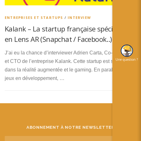
简体中文
日本語
ENTREPRISES ET STARTUPS
/
INTERVIEW
Kalank – La startup française spécialisée
Español
en Lens AR (Snapchat / Facebook..)
J’ai eu la chance d’interviewer Adrien Carta, Co-Fondateur
Une question ?
et CTO de l’entreprise Kalank. Cette startup est spécialisée
dans la réalité augmentée et le gaming. En parallèle des
jeux en développement, …
ABONNEMENT À NOTRE NEWSLETTER