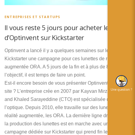
简体中文
日本語
ENTREPRISES ET STARTUPS
Il vous reste 5 jours pour acheter les ORA
Español
d’Optinvent sur Kickstarter
Optinvent a lancé il y a quelques semaines sur le site
Kickstarter une campagne pour ces lunettes de réalité
augmentée ORA. A 5 jours de la fin et à plus de 80% de
l’objectif, il est temps de faire un point.
Est-il encore besoin de vous présenter Optinvent sur ce
Une question ?
site ? L’entreprise crée en 2007 par Kayvan Mirza (CEO)
and Khaled Sarayeddine (CTO) est spécialisée dans
l’optique. Depuis 2010, elle travaille sur des lunettes de
réalité augmentée, les ORA. La dernière ligne droite dans
la production des lunettes est en marche avec une
campagne dédiée sur Kickstarter qui prend fin le 28