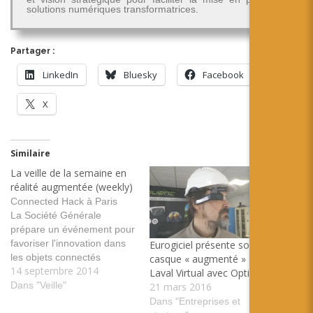
solutions numériques transformatrices.
Partager :
LinkedIn
Bluesky
Facebook
X
Similaire
La veille de la semaine en
réalité augmentée (weekly)
Connected Hack à Paris
La Société Générale
prépare un événement pour
favoriser l'innovation dans
Eurogiciel présente son
les objets connectés
casque « augmenté » à
14 septembre 2014
tags:société générale
Laval Virtual avec Optinvent
hackaton objet connecté
Dans "Veille"
21 mars 2016
wearable Paris Intel
Dans "Entreprises et