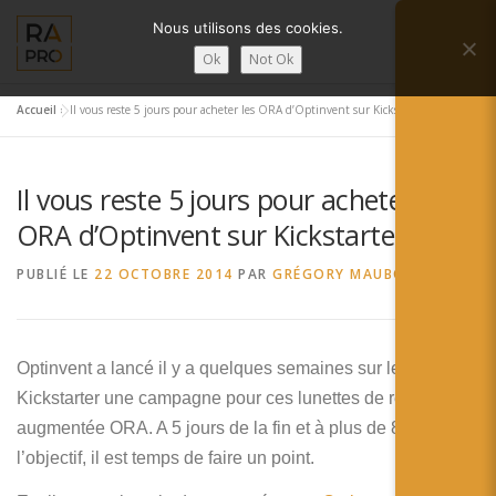
Aller
Nous utilisons des cookies.
au
Menu
contenu
Ok
Not Ok
Accueil
»
Il vous reste 5 jours pour acheter les ORA d’Optinvent sur Kickstarter
LA RÉALITÉ AUGMENTÉE ?
RA’PRO
Il vous reste 5 jours pour acheter les
SERVICES RA’PRO
ACTUALITÉ DE LA RA
ORA d’Optinvent sur Kickstarter
PUBLIÉ LE
22 OCTOBRE 2014
PAR
GRÉGORY MAUBON
CONTACTS
FRANÇAIS
English
Optinvent a lancé il y a quelques semaines sur le site
Kickstarter une campagne pour ces lunettes de réalité
Français
augmentée ORA. A 5 jours de la fin et à plus de 80% de
Deutsch
l’objectif, il est temps de faire un point.