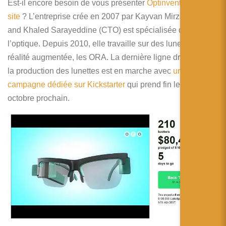
简体中文
Est-il encore besoin de vous présenter
Optinvent sur ce
site
? L’entreprise crée en 2007 par Kayvan Mirza (CEO)
日本語
and Khaled Sarayeddine (CTO) est spécialisée dans
l’optique. Depuis 2010, elle travaille sur des lunettes de
Español
réalité augmentée, les ORA. La dernière ligne droite dans
la production des lunettes est en marche avec
une
campagne dédiée sur Kickstarter
qui prend fin le 28
octobre prochain.