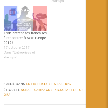
introduit un modem 3G
startups"
miniature pour l’Internet de
objets | L'Atelier: Disruptive
innovation Un modèle de
modem 3G qui risque de
transformer les lunettes de
réalité…
Trois entreprises françaises
à rencontrer à AWE Europe
2017 !
17 octobre 2017
Dans "Entreprises et
startups"
PUBLIÉ DANS
ENTREPRISES ET STARTUPS
ÉTIQUETÉ
ACHAT
,
CAMPAGNE
,
KICKSTARTER
,
OPTINVENT
,
ORA