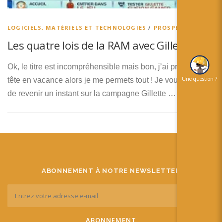
简体中文
日本語
LOGICIELS, MATÉRIELS ET TECHNOLOGIES
/
PROSPECTIVES
Les quatre lois de la RAM avec Gillette
Español
Ok, le titre est incompréhensible mais bon, j’ai presque la
Une question ?
tête en vacance alors je me permets tout ! Je vous propose
de revenir un instant sur la campagne Gillette …
ABONNEMENT À NOTRE NEWSLETTER