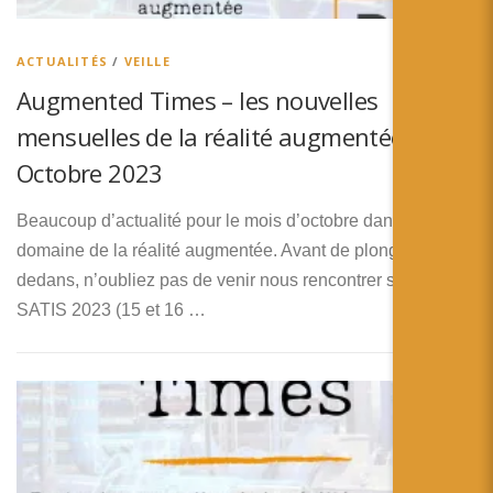
简体中文
日本語
ACTUALITÉS
/
VEILLE
Augmented Times – les nouvelles
Español
mensuelles de la réalité augmentée –
Octobre 2023
Beaucoup d’actualité pour le mois d’octobre dans le
domaine de la réalité augmentée. Avant de plonger
dedans, n’oubliez pas de venir nous rencontrer sur le
SATIS 2023 (15 et 16 …