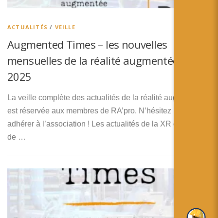
简体中文
日本語
ACTUALITÉS
/
VEILLE
Augmented Times – les nouvelles
Español
mensuelles de la réalité augmentée – Mai
2025
La veille complète des actualités de la réalité augmentée
est réservée aux membres de RA’pro. N’hésitez pas à
adhérer à l’association ! Les actualités de la XR du mois
de …