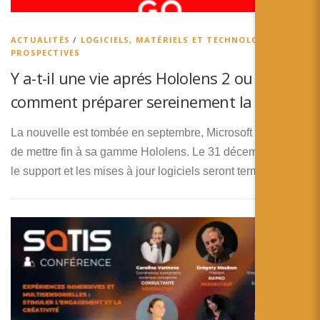
简体中文
日本語
ACTUALITÉS
/
LOGICIELS, MATÉRIELS ET TECHNOLOGIES
/
PROSPECTIVES
Español
Y a-t-il une vie aprés Hololens 2 ou
comment préparer sereinement la suite
La nouvelle est tombée en septembre, Microsoft a décidé
de mettre fin à sa gamme Hololens. Le 31 décembre 2027,
le support et les mises à jour logiciels seront terminés. …