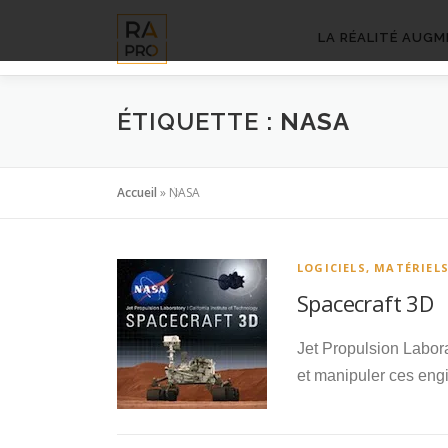
Aller
au
LA RÉALITÉ AUGM
contenu
ÉTIQUETTE :
NASA
Accueil
»
NASA
LOGICIELS, MATÉRIEL
Spacecraft 3D
Jet Propulsion Labora
et manipuler ces engi