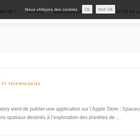
Ok
Not Ok
Nous utilisons des cookies.
ENTÉE ?
RA’PRO
SERVICES RA’PRO
ACTUALITÉ DE L
S ET TECHNOLOGIES
tory vient de publier une application sur l’Apple Store : Spacec
ns spatiaux destinés à l’exploration des planètes de …