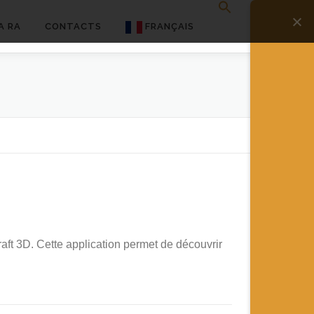
A RA
CONTACTS
FRANÇAIS
English
Français
Deutsch
简体中文
日本語
Español
raft 3D. Cette application permet de découvrir