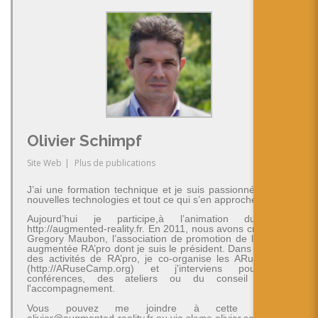
Olivier Schimpf
Site Web
|
Plus de publications
J’ai une formation technique et je suis passionné par les
nouvelles technologies et tout ce qui s’en approche.
Aujourd’hui je participe,à l’animation du blog
http://augmented-reality.fr. En 2011, nous avons créé avec
Gregory Maubon, l’association de promotion de la réalité
augmentée RA’pro dont je suis le président. Dans le cadre
des activités de RA’pro, je co-organise les ARuseCamp
(http://ARuseCamp.org) et j'interviens pour des
conférences, des ateliers ou du conseil et de
l'accompagnement.
Vous pouvez me joindre à cette adresse
olivier@augmented-reality.fr ou via skype olivier.schimpf