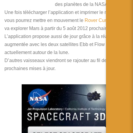
简体中文
des planètes de la NASA.
Une fois télécharger l’application et imprimer le marqueur
日本語
vous pourrez mettre en mouvement le
Rover Curiosity
qui
Español
va explorer Mars à partir du 5 août 2012 prochain.
L’application propose aussi de jour grâce à la réalité
augmentée avec les deux satellites Ebb et Flow qui tourne
actuellement autour de la lune.
D’autres vaisseaux viendront se rajouter au fil des
prochaines mises à jour.