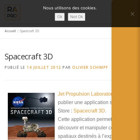
Aller
Nous utilisons des cookies.
au
Menu
contenu
Ok
Not Ok
Accueil
»
Spacecraft 3D
LA RÉALITÉ AUGMENTÉE ?
RA’PRO
Spacecraft 3D
SERVICES RA’PRO
ACTUALITÉ DE LA RA
PUBLIÉ LE
14 JUILLET 2012
PAR
OLIVIER SCHIMPF
CONTACTS
FRANÇAIS
Jet Propulsion Laboratory
vient de
English
publier une application sur l’Apple
Store :
Spacecraft 3D
.
Français
Cette application permet de
Deutsch
découvrir et manipuler ces engins
spatiaux destinés à l’exploration