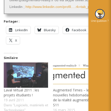
Linkedin ;
http://www.linkedin.com/profil.....rk=tab_pro
Une question ?
Partager :
LinkedIn
Bluesky
Facebook
X
Similaire
Laval Virtual 2011 : les
Augmented Times – les
projets étudiants !
nouvelles hebdomadaires
19 avril 2011
de la réalité augmentée –
S11
Dans "Logiciels, matériels et
16 mars 2015
Technologies"