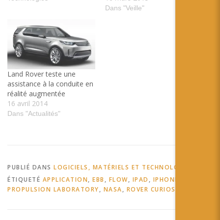
Dans "Veille"
Land Rover teste une
assistance à la conduite en
réalité augmentée
16 avril 2014
Dans "Actualités"
PUBLIÉ DANS
LOGICIELS, MATÉRIELS ET TECHNOLOGIES
ÉTIQUETÉ
APPLICATION
,
EBB
,
FLOW
,
IPAD
,
IPHONE
,
JET
PROPULSION LABORATORY
,
NASA
,
ROVER CURIOSITY