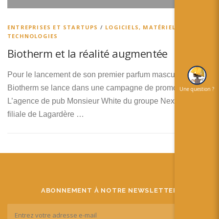
简体中文
日本語
ENTREPRISES ET STARTUPS
/
LOGICIELS, MATÉRIELS ET
TECHNOLOGIES
Español
Biotherm et la réalité augmentée
Pour le lancement de son premier parfum masculin, Force,
Biotherm se lance dans une campagne de promo en RA.
Une question ?
L’agence de pub Monsieur White du groupe NextEdia,
filiale de Lagardère …
ABONNEMENT À NOTRE NEWSLETTER