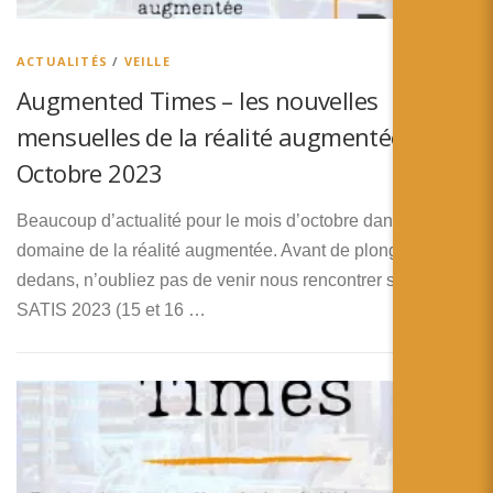
简体中文
日本語
ACTUALITÉS
/
VEILLE
Augmented Times – les nouvelles
Español
mensuelles de la réalité augmentée –
Octobre 2023
Beaucoup d’actualité pour le mois d’octobre dans le
domaine de la réalité augmentée. Avant de plonger
dedans, n’oubliez pas de venir nous rencontrer sur le
SATIS 2023 (15 et 16 …