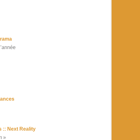
erama
l’année
isances
 :: Next Reality
m »