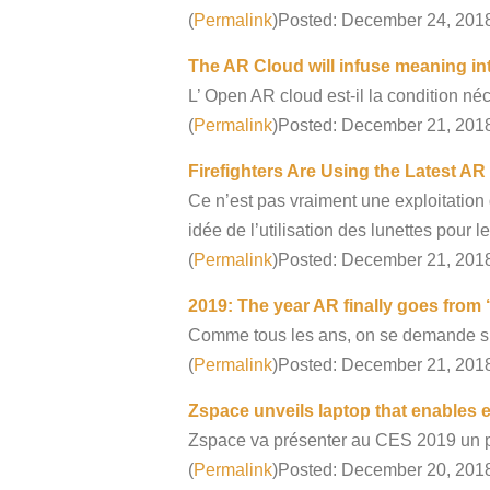
(
Permalink
)Posted: December 24, 201
The AR Cloud will infuse meaning int
L’ Open AR cloud est-il la condition n
(
Permalink
)Posted: December 21, 201
Firefighters Are Using the Latest A
Ce n’est pas vraiment une exploitation
idée de l’utilisation des lunettes pour 
(
Permalink
)Posted: December 21, 201
2019: The year AR finally goes from 
Comme tous les ans, on se demande si l
(
Permalink
)Posted: December 21, 201
Zspace unveils laptop that enables 
Zspace va présenter au CES 2019 un po
(
Permalink
)Posted: December 20, 201