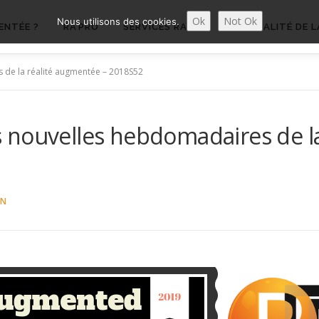
Ok
Not Ok
Nous utilisons des cookies.
ENTÉE ?
RA’PRO
SERVICES RA’PRO
ACTUALITÉ DE L
 de la réalité augmentée – 2018S52
 nouvelles hebdomadaires de la
ON