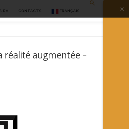
A RA
CONTACTS
FRANÇAIS
English
Français
 réalité augmentée –
Deutsch
简体中文
日本語
Español