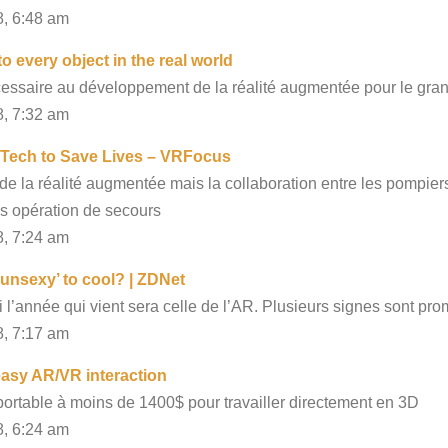
8, 6:48 am
o every object in the real world
écessaire au développement de la réalité augmentée pour le gra
8, 7:32 am
R Tech to Save Lives – VRFocus
 de la réalité augmentée mais la collaboration entre les pompi
les opération de secours
8, 7:24 am
‘unsexy’ to cool? | ZDNet
’année qui vient sera celle de l’AR. Plusieurs signes sont pro
8, 7:17 am
easy AR/VR interaction
rtable à moins de 1400$ pour travailler directement en 3D
8, 6:24 am