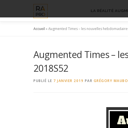
Aller
au
LA RÉALITÉ AUGM
contenu
Accueil
»
Augmented Times – les nouvelles hebdomadaires
Augmented Times – les
2018S52
PUBLIÉ LE
7 JANVIER 2019
PAR
GRÉGORY MAUB