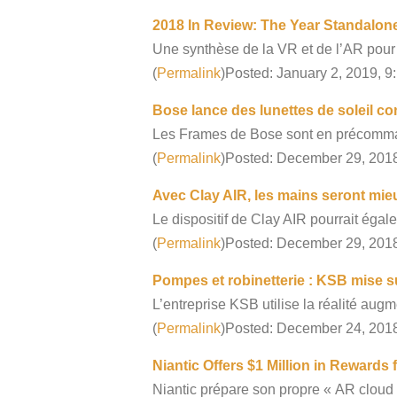
2018 In Review: The Year Standalo
Une synthèse de la VR et de l’AR pou
(
Permalink
)Posted: January 2, 2019, 9
Bose lance des lunettes de soleil c
Les Frames de Bose sont en précomman
(
Permalink
)Posted: December 29, 201
Avec Clay AIR, les mains seront mieux
Le dispositif de Clay AIR pourrait égal
(
Permalink
)Posted: December 29, 201
Pompes et robinetterie : KSB mise su
L’entreprise KSB utilise la réalité aug
(
Permalink
)Posted: December 24, 201
Niantic Offers $1 Million in Rewards
Niantic prépare son propre « AR cloud »