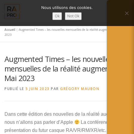
Aller
Nous utilisons des cookies.
au
Menu
contenu
Ok
Not Ok
Accueil
»
Augmented Times – les nouvelles mensuelles de la réalité augmentée – Mai
LA RÉALITÉ AUGMENTÉE ?
RA’PRO
2023
Augmented Times – les nouvelles
SERVICES RA’PRO
ACTUALITÉ DE LA RA
mensuelles de la réalité augmentée –
Mai 2023
CONTACTS
FRANÇAIS
PUBLIÉ LE
5 JUIN 2023
PAR
GRÉGORY MAUBON
English
Français
Dans cette édition des nouvelles de la réalité augmentée,
nous n’allons pas parler d’Apple
Deutsch
La conférence de
présentation du futur casque RA/VR/RM/XR/etc. de la