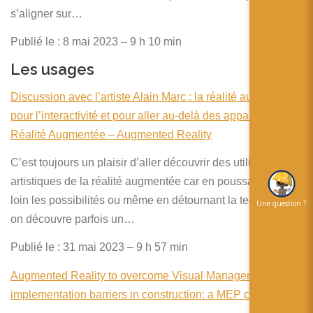
s’aligner sur…
Publié le : 8 mai 2023 – 9 h 10 min
Les usages
Discussion avec l’artiste Alain Marc : la réalité augmentée
pour l’interactivité et pour aller au-delà des apparences –
Réalité Augmentée – Augmented Reality
C’est toujours un plaisir d’aller découvrir des utilisations
artistiques de la réalité augmentée car en poussant plus
loin les possibilités ou même en détournant la technologie,
Une question ?
on découvre parfois un…
Publié le : 31 mai 2023 – 9 h 57 min
Augmented Reality to overcome Visual Management
implementation barriers in construction: a MEP case study