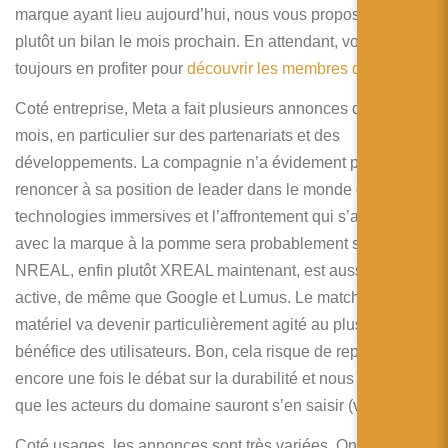
简体中文
marque ayant lieu aujourd’hui, nous vous proposerons
plutôt un bilan le mois prochain. En attendant, vous pouvez
日本語
toujours en profiter pour
découvrir les membres de RA’pro
!
Español
Coté entreprise, Meta a fait plusieurs annonces durant le
mois, en particulier sur des partenariats et des
développements. La compagnie n’a évidement pas
renoncer à sa position de leader dans le monde des
technologies immersives et l’affrontement qui s’annonce
avec la marque à la pomme sera probablement sans pitié.
NREAL, enfin plutôt XREAL maintenant, est aussi très
active, de même que Google et Lumus. Le match du
matériel va devenir particulièrement agité au plus grand
bénéfice des utilisateurs. Bon, cela risque de reposer
encore une fois le débat sur la durabilité et nous espérons
que les acteurs du domaine sauront s’en saisir (vraiment).
Coté usages, les annonces sont très variées. On voit en