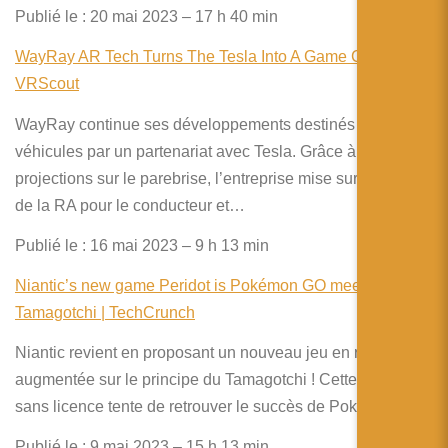
Publié le : 20 mai 2023 – 17 h 40 min
WayRay AR Tech Turns The Tesla Into A Game Console –
VRScout
WayRay continue ses développements destinés aux
véhicules par un partenariat avec Tesla. Grâce à des
projections sur le parebrise, l’entreprise mise sur l’usage
de la RA pour le conducteur et…
Publié le : 16 mai 2023 – 9 h 13 min
Niantic’s new game Peridot is Pokémon GO meets
Tamagotchi | TechCrunch
Niantic revient en proposant un nouveau jeu en réalité
augmentée sur le principe du Tamagotchi ! Cette tentative
sans licence tente de retrouver le succès de Pokemon Go.
Publié le : 9 mai 2023 – 15 h 13 min