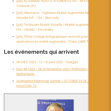
[job] ALTERNANT RÉALITÉ AUGMENTÉE H/F – NEXTEAM –
Toulouse (31)
[job] Alternance – Ingénieur Réalité Augmentée-Réalité
Virtuelle H/F – CEA – Marcoule
[job] Technicien Réalité Virtuelle / Réalité Augmentée / Scan3D
F/H – ORANO – Pierrelatte
[job] Thèse Codage holographique vectoriel pour les
applications en réalité augmentée – ICube (UMR 7357) – Illkirch
Les événements qui arrivent
XR EXPO 2023 – 15.-16. June 2023 – Stuttgart
Euro XR 2023 – 28-30 November 2023, Rotterdam, The
Netherlands.
Augmented Enterprise Summit | OCTOBER 24-26, 2023 |
HOUSTON, TX