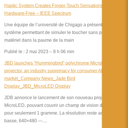
Haptic System Creates Finger-Touch Sensations
Hardware-Free​ – IEEE Spectrum
Une équipe de l’université de Chigago a présenté un
système permettant de simuler le toucher sans placer du
matériel dans la paume de la main
Publié le : 2 mai 2023 – 8 h 06 min
JBD launches “Hummingbird” polychrome MicroLED
projector, an industry supremacy for consumer AR
market_Company News_Jade Bird
Display_JBD_MicroLED Display
JDB annonce le lancement de son nouveau projecteur
MicroLED, pouvant couvrir un champ de vision de 25 à 45°
pour seulement 1 gramme. La résolution reste assez
basse, 640×480 —…