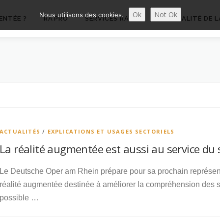
Ok
Not Ok
Nous utilisons des cookies.
ENTÉE ?
RA’PRO
SERVICES RA’PRO
ACTUALITÉ DE L
ACTUALITÉS
/
EXPLICATIONS ET USAGES SECTORIELS
La réalité augmentée est aussi au service du 
Le Deutsche Oper am Rhein prépare pour sa prochain représenta
réalité augmentée destinée à améliorer la compréhension des s
possible …