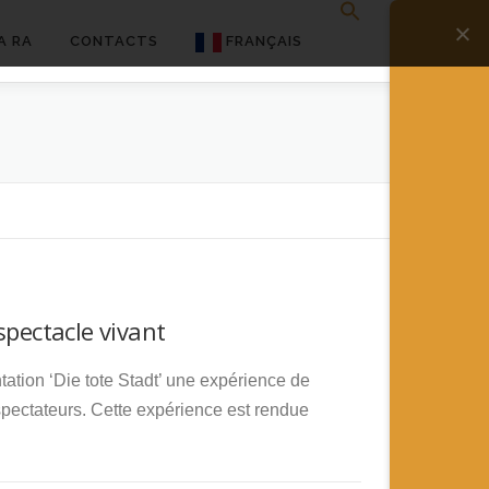
A RA
CONTACTS
FRANÇAIS
English
Français
Deutsch
简体中文
日本語
spectacle vivant
Español
tion ‘Die tote Stadt’ une expérience de
pectateurs. Cette expérience est rendue