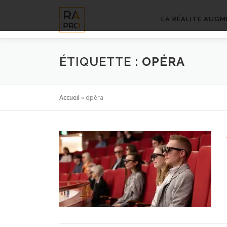
Aller
au
LA RÉALITÉ AUGM
contenu
ÉTIQUETTE :
OPÉRA
Accueil
»
opéra