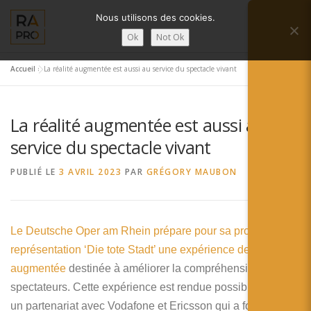
Aller
Nous utilisons des cookies.
au
Menu
contenu
Ok
Not Ok
Accueil
»
La réalité augmentée est aussi au service du spectacle vivant
LA RÉALITÉ AUGMENTÉE ?
RA’PRO
La réalité augmentée est aussi au
SERVICES RA’PRO
ACTUALITÉ DE LA RA
service du spectacle vivant
PUBLIÉ LE
3 AVRIL 2023
PAR
GRÉGORY MAUBON
CONTACTS
FRANÇAIS
English
Le Deutsche Oper am Rhein prépare pour sa prochain
représentation ‘Die tote Stadt’ une expérience de réalité
Français
augmentée
destinée à améliorer la compréhension des
Deutsch
spectateurs. Cette expérience est rendue possible grâce à
un partenariat avec Vodafone et Ericsson qui a fourni des