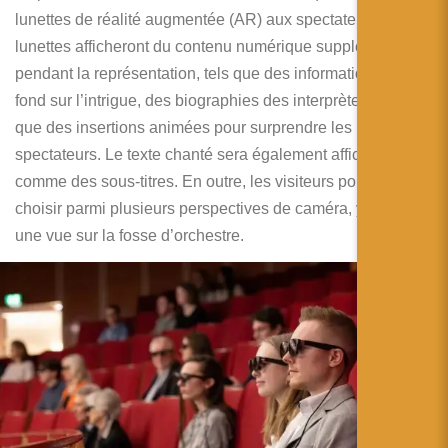
简体中文
lunettes de réalité augmentée (AR) aux spectateurs. Ces
lunettes afficheront du contenu numérique supplémentaire
日本語
pendant la représentation, tels que des informations de
Español
fond sur l’intrigue, des biographies des interprètes, ainsi
que des insertions animées pour surprendre les
spectateurs. Le texte chanté sera également affiché
comme des sous-titres. En outre, les visiteurs pourront
choisir parmi plusieurs perspectives de caméra, y compris
une vue sur la fosse d’orchestre.