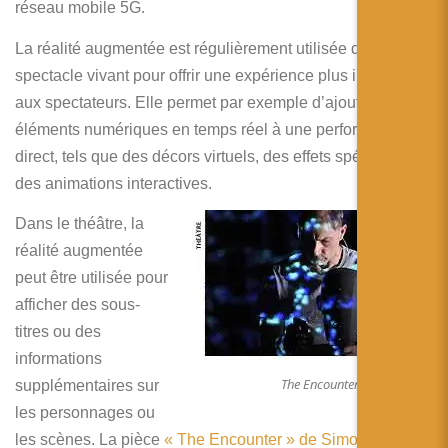
réseau mobile 5G.
La réalité augmentée est régulièrement utilisée dans le
spectacle vivant pour offrir une expérience plus immersive
aux spectateurs. Elle permet par exemple d’ajouter des
éléments numériques en temps réel à une performance en
direct, tels que des décors virtuels, des effets spéciaux ou
des animations interactives.
Dans le théâtre, la
réalité augmentée
peut être utilisée pour
afficher des sous-
titres ou des
informations
The Encounter
supplémentaires sur
les personnages ou
les scènes. La pièce
« The Encounter » de Simon