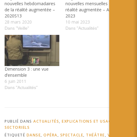
nouvelles hebdomadaires
nouvelles mensuelles de la
de la réalité augmentée –
réalité augmentée – Avril
2020S13
2023
28 mars 2020
10 mai 2023
Dans "Veille"
Dans "Actualités"
Dimension 3 : une vue
d’ensemble
6 juin 2011
Dans "Actualités"
PUBLIÉ DANS
ACTUALITÉS
,
EXPLICATIONS ET USAGES
SECTORIELS
ÉTIQUETÉ
DANSE
,
OPÉRA
,
SPECTACLE
,
THÉÂTRE
,
VIVANT