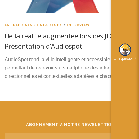
简体中文
日本語
ENTREPRISES ET STARTUPS
/
INTERVIEW
Español
De la réalité augmentée lors des JO 2024 :
Présentation d’Audiospot
Une question ?
AudioSpot rend la ville intelligente et accessible à tous, en
permettant de recevoir sur smartphone des informations
directionnelles et contextuelles adaptées à chacun.
ABONNEMENT À NOTRE NEWSLETTER