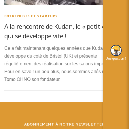
简体中文
日本語
ENTREPRISES ET STARTUPS
A la rencontre de Kudan, le « petit » SDK
Español
qui se développe vite !
Cela fait maintenant quelques années que Kudan se
développe du coté de Bristol (UK) et présente
Une question ?
régulièrement des réalisation sur les salons importants.
Pour en savoir un peu plus, nous sommes allés rencontrer
Tomo OHNO son fondateur.
ABONNEMENT À NOTRE NEWSLETTER