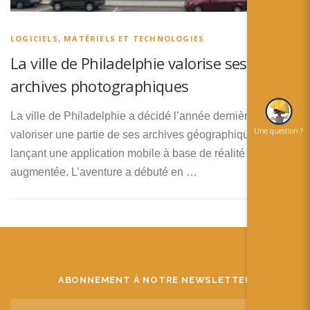
简体中文
日本語
LOGICIELS, MATÉRIELS ET TECHNOLOGIES
La ville de Philadelphie valorise ses
Español
archives photographiques
La ville de Philadelphie a décidé l’année dernière de
Une question ?
valoriser une partie de ses archives géographiques en
lançant une application mobile à base de réalité
augmentée. L’aventure a débuté en …
ABONNEMENT À NOTRE NEWSLETTER